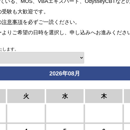
ている、MOS、VBAエキスパート、OdysseyCBTな
の受験も大歓迎です。
の
注意事項
を必ずご一読ください。
ーよりご希望の日時を選択し、申し込みへお進みくださ
たします。
2026年08月
火
水
木