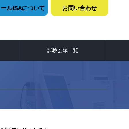
ールISAについて
お問い合わせ
試験会場一覧
いて
て
て