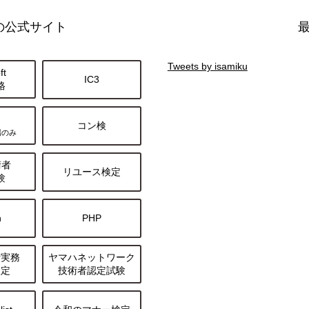
の公式サイト
Tweets by isamiku
ft
IC3
格
o
コン検
場のみ
術者
リユース検定
験
n
PHP
析実務
ヤマハネットワーク
検定
技術者認定試験