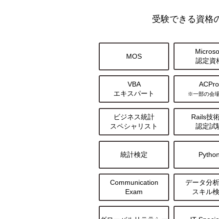
受験できる資格
Microso
MOS
認定資
VBA
ACPr
エキスパート
※一部の会
ビジネス統計
Rails技
スペシャリスト
認定試
統計検定
Pytho
Communication
データ分
Exam
スキル