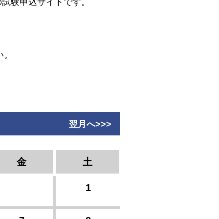
どの試験申込サイトです。
い。
翌月へ>>>
金
土
1