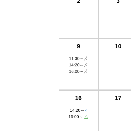
2
3
9
10
11:30～
〆
14:20～
〆
16:00～
〆
16
17
14:20～
×
16:00～
△